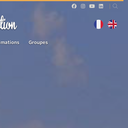
tion
imations
Groupes