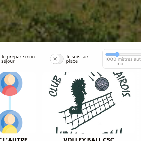
Je prépare mon
Je suis sur
1000
mètres aut
séjour
place
moi
T L'AUTRE
VOLLEY BALL CSC