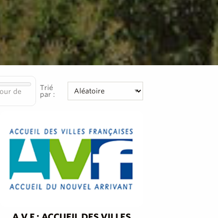
Trié
our de
par :
A.V.F : ACCUEIL DES VILLES