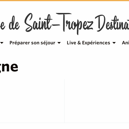
Saint-Tropez
e de
Destina
Préparer son séjour
Live & Expériences
An
gne