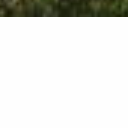
260
résultats
AFFINEZ VOTRE SÉLECTION
Afficher la carte :
Je prépare mon séjour
Je suis sur place