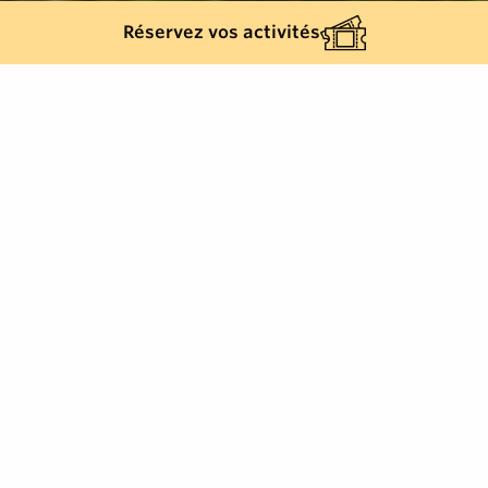
Réservez vos activités
2060
résultats
AFFINEZ VOTRE SÉLECTION
Afficher la carte :
Je prépare mon séjour
Je suis sur place