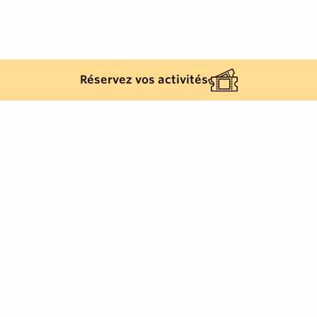
Réservez vos activités
Golfe de Saint-Tropez Développement
2, rue Blaise Pascal
-
83310
Cogolin
Tél.
+33 (0)4 94 55 22 00
info@visitgolfe.com