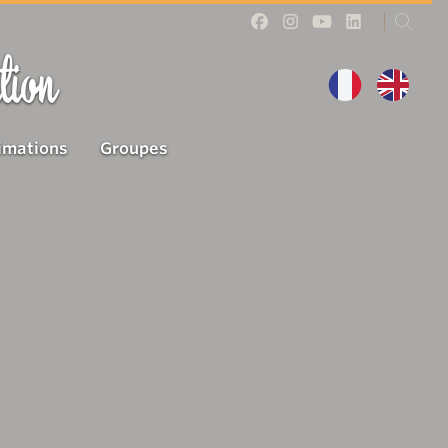
tion
imations
Groupes