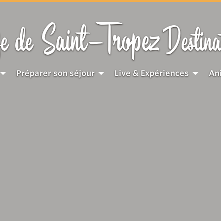
Saint-Tropez
e de
Destina
Préparer son séjour
Live & Expériences
An