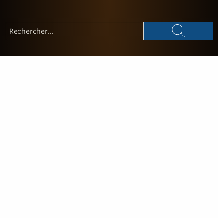
Golfe de Saint-Tropez Développement
2, rue Blaise Pascal
-
83310
Cogolin
Tél.
+33 (0)4 94 55 22 00
info@visitgolfe.com
Qui sommes-nous ?
Mentions & crédits
Contactez-nous