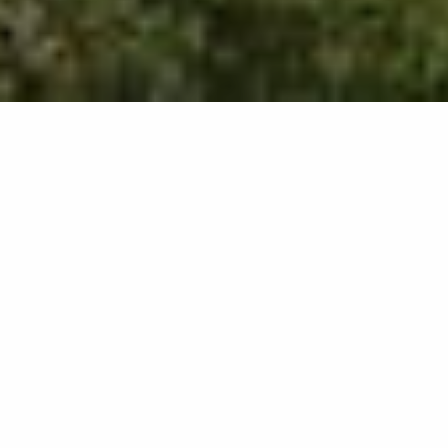
2060
results
REFINE YOUR SEARCH
View Map :
Je prépare mon séjour
Je suis sur place