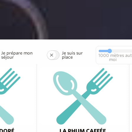
Je prépare mon
Je suis sur
1000
mètres aut
séjour
place
moi
 DORÉ
LA RHUM CAFFÉE