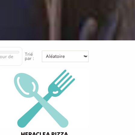
Trié
our de
par :
HERACLEA PIZZA