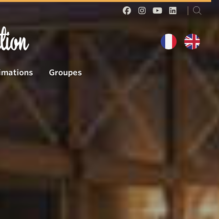
tion
imations
Groupes