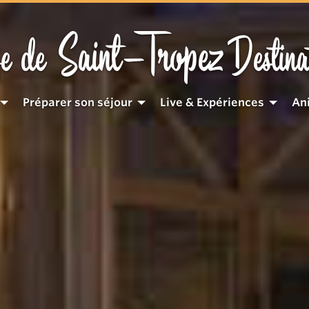
Saint-Tropez
e de
Destina
Préparer son séjour
Live & Expériences
An