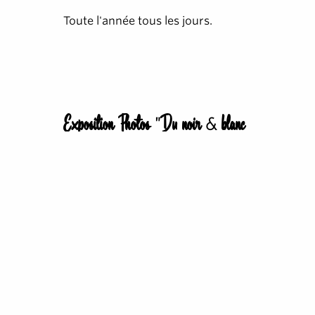
Toute l'année tous les jours.
Exposition Photos "Du noir & blanc
à l'orange & bleu"
Le passage du porche - Place
01
Clemenceau devient un espace
scénique. Une belle expérience
Aug
immersive au travers de photos
exposées par Photoplan83.
Du 01/07 au 31/08/2026 tous les
jours.