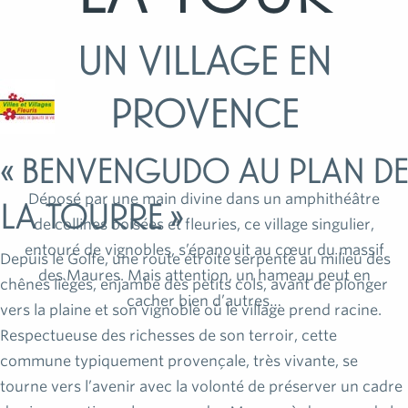
Un village en
provence
« Benvengudo au Plan de
Déposé par une main divine dans un amphithéâtre
la Tourre »
de collines boisées et fleuries, ce village singulier,
entouré de vignobles, s’épanouit au cœur du massif
Depuis le Golfe, une route étroite serpente au milieu des
des Maures. Mais attention, un hameau peut en
chênes lièges, enjambe des petits cols, avant de plonger
cacher bien d’autres…
vers la plaine et son vignoble où le village prend racine.
Respectueuse des richesses de son terroir, cette
commune typiquement provençale, très vivante, se
tourne vers l’avenir avec la volonté de préserver un cadre