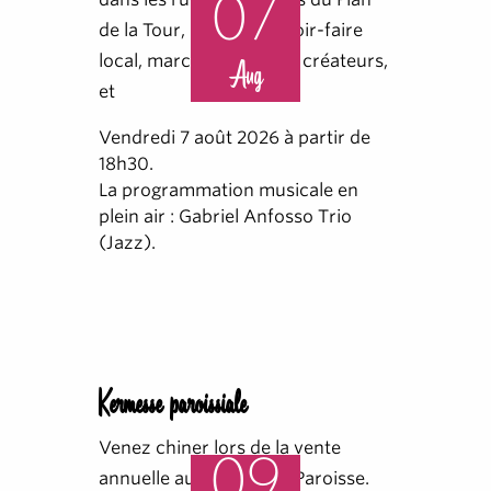
07
de la Tour, qui mêle savoir-faire
local, marché d'artisans créateurs,
Aug
et
Vendredi 7 août 2026 à partir de
18h30.
La programmation musicale en
plein air : Gabriel Anfosso Trio
(Jazz).
Kermesse paroissiale
Venez chiner lors de la vente
09
annuelle au profit de la Paroisse.