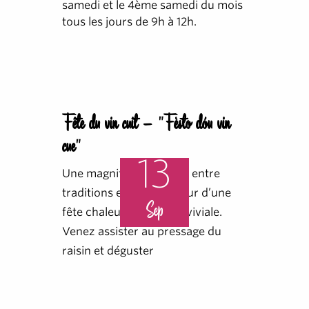
samedi et le 4ème samedi du mois
tous les jours de 9h à 12h.
Fête du vin cuit - "Fèsto dóu vin
cue"
13
Une magnifique journée entre
traditions et loisirs autour d’une
Sep
fête chaleureuse et conviviale.
Venez assister au pressage du
raisin et déguster