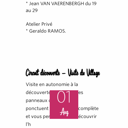
* Jean VAN VAERENBERGH du 19
au 29
Atelier Privé
* Geraldo RAMOS.
Circuit découverte - Visite du Village
Visite en autonomie à la
01
découverte du village. Des
panneaux d’information
ponctuent cette boucle complète
Aug
et vous permettent de découvrir
l’h