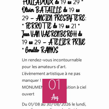
FOULADOUX du 19 au 29 *
Olivier BATAILLE du 19 au
29 - ANCIEN PRESBYTERE:
* PERROTTE du 19 au 21 *
Jean VAN VAERENBERGH du
19 au 29 - ATELIER PRIVE
* Geraldo RAMOS
Un rendez-vous incontournable
pour les amateurs d’art.
L’évènement artistique à ne pas
01
manquer ! ŒUVRES
MONUMENTALES Exposition à ciel
ouvert
Aug
Du 01/08 au 30/08/2026 le lundi,