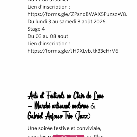
Lien d'inscription :
https://forms.gle/ZPsnqBWAX5PuzszW8.
Du lundi 3 au samedi 8 août 2026.
Stage 4
Du 03 au 08 aout
Lien d'inscription :
https://forms.gle/JH9XLvbJtk33cHrV6.
Arts et Festivals au Clair de Lune
- Marché artisanal nocturne &
Gabriel Anfosso Trio (Jazz)
Une soirée festive et conviviale,
dans les ruelles et places du Plan