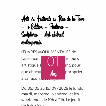
Arts & Festivals au Plan de la Tour
– 1e Edition - Peintures -
Sculptures – Art abstrait
contemporain
ŒUVRES MONUMENTALES de
01
Laurence JENKELL. Un parcours
artistique à vivre librement, pour
que chacun puisse se l’approprier
Aug
à sa façon, à son ryt
Du 05/05 au 15/09/2026 le lundi,
mardi, mercredi, vendredi et les
week-ends de 10h à 21h. Le jeudi
de 10h à 23h.