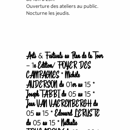
Ouverture des ateliers au public.
Nocturne les jeudis.
Arts & Festivals au Plan de la Tour
– 1e Edition/ FOYER DES
CAMPAGNES * Michèle
AUDERSON du 01er au 15 *
Joseph TABBI du 05 au 15 *
Jean VAN VAERENBERGH du
05 au 15 * Edouard LERUSTE
du 05 au 15 * Nathalie