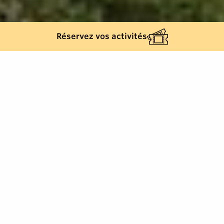
Réservez vos activités
2060
résultats
AFFINEZ VOTRE SÉLECTION
Afficher la carte :
Je prépare mon séjour
Je suis sur place