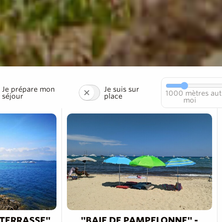
Je prépare mon
Je suis sur
1000
mètres aut
séjour
place
moi
 TERRASSE"
"BAIE DE PAMPELONNE" -