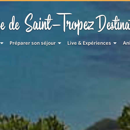
Saint-Tropez
e de
Destina
Préparer son séjour
Live & Expériences
An