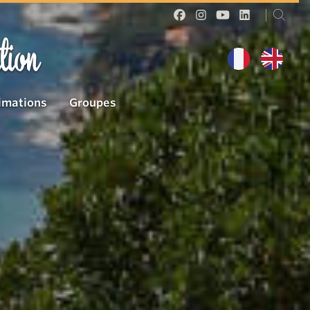
tion
imations
Groupes