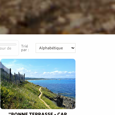
Trié
our de
par :
"BONNE TERRASSE - CAP