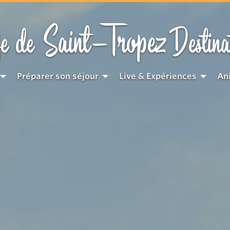
Saint-Tropez
e de
Destina
Préparer son séjour
Live & Expériences
An