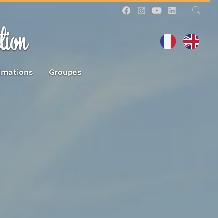
tion
imations
Groupes