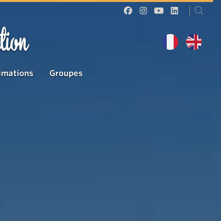
tion
imations
Groupes