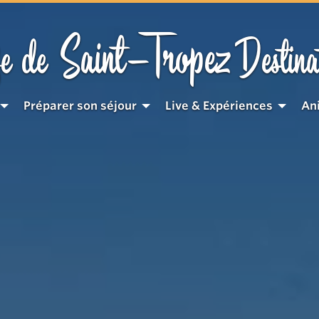
Saint-Tropez
e de
Destina
Préparer son séjour
Live & Expériences
An