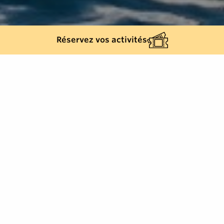
Réservez vos activités
Retour à la liste
COGOLIN
Agence de gestion et location de bateaux.
Forts de notre expertise et de notre passion pour le
nautisme, nous nous engageons à vous offrir une
expérience exceptionnelle.