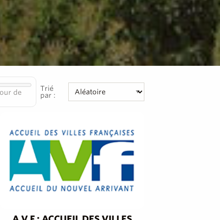
Trié
our de
par :
A.V.F : ACCUEIL DES VILLES