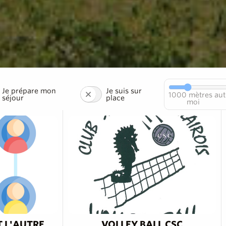
Je prépare mon
Je suis sur
1000
mètres aut
séjour
place
moi
T L'AUTRE
VOLLEY BALL CSC