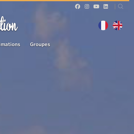
tion
imations
Groupes