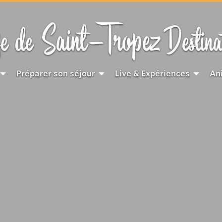
Saint-Tropez
e de
Destina
Préparer son séjour
Live & Expériences
An