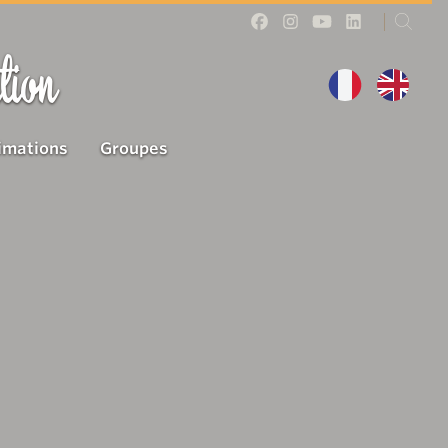
tion
imations
Groupes