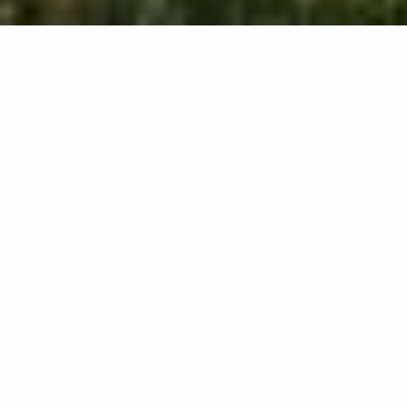
2060
résultats
AFFINEZ VOTRE SÉLECTION
Afficher la carte :
Je prépare mon séjour
Je suis sur place
1000
mètres autour de moi