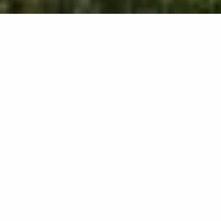
2060
résultats
AFFINEZ VOTRE SÉLECTION
Afficher la carte :
Je prépare mon séjour
Je suis sur place
1000
mètres autour de moi