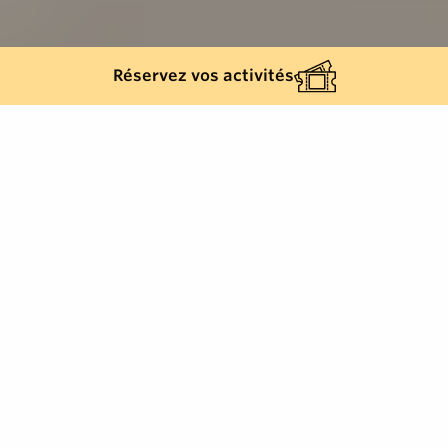
Réservez vos activités
Retour à la liste
SAINT-TROPEZ
Sur le port de Saint-Tropez, entre le bleu azur du