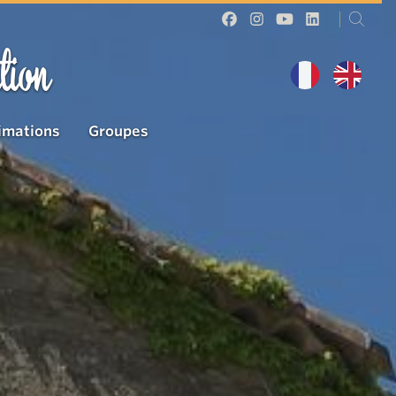
tion
imations
Groupes