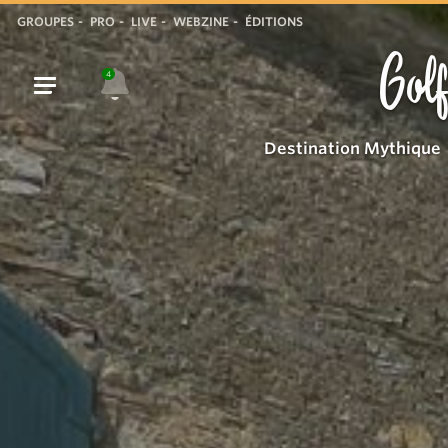
Office
GROUPES
PRO
LIVE
WEBZINE
ÉDITIONS
de
Golf
Tourisme
4
Destination Mythique