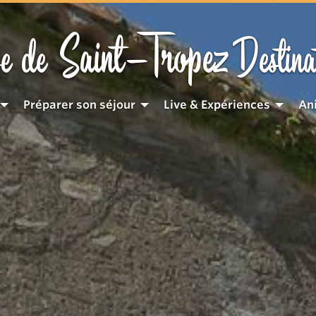
Saint-Tropez
e de
Destina
Préparer son séjour
Live & Expériences
An