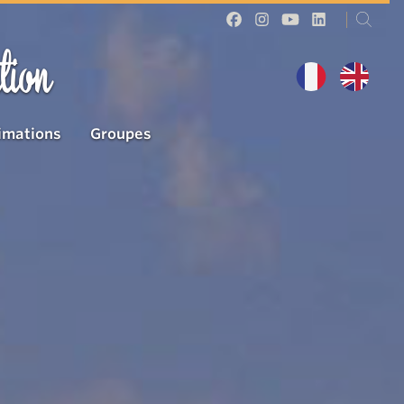
tion
imations
Groupes