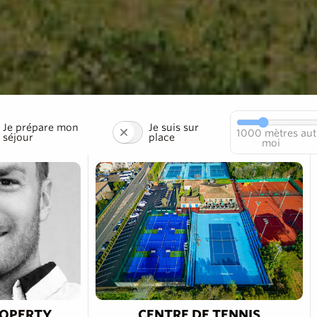
Je prépare mon
Je suis sur
1000
mètres aut
séjour
place
moi
ROPERTY
CENTRE DE TENNIS