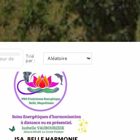
Trié
our de
par :
ISA. BELLE HARMONIE