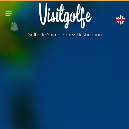
La
Visitgolfe
mairie
de
4
Gassin
Golfe de Saint-Tropez Destination