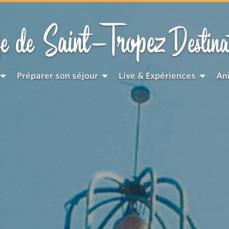
Saint-Tropez
e de
Destina
Préparer son séjour
Live & Expériences
An