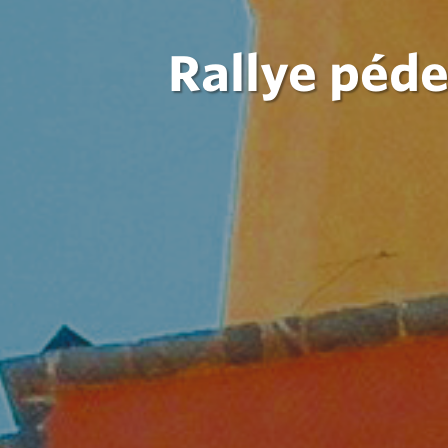
Rallye péd