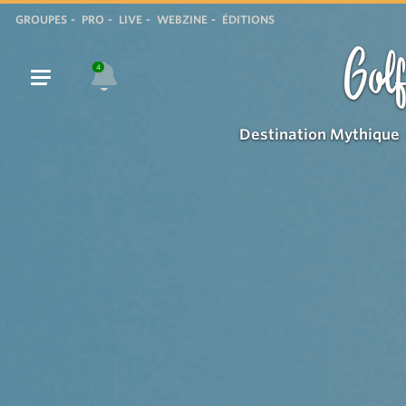
Le
GROUPES
PRO
LIVE
WEBZINE
ÉDITIONS
clocher
Golf
de
4
Saint-
Tropez
Destination Mythique