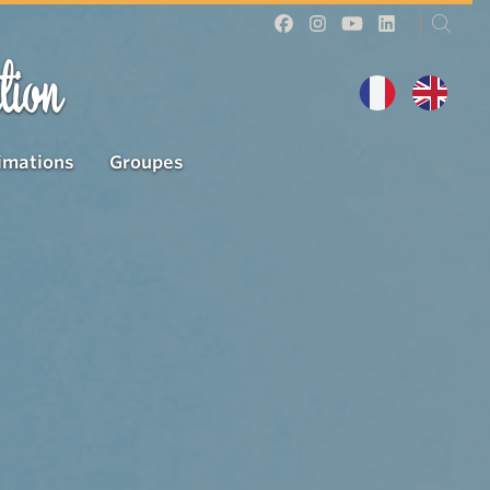
tion
imations
Groupes