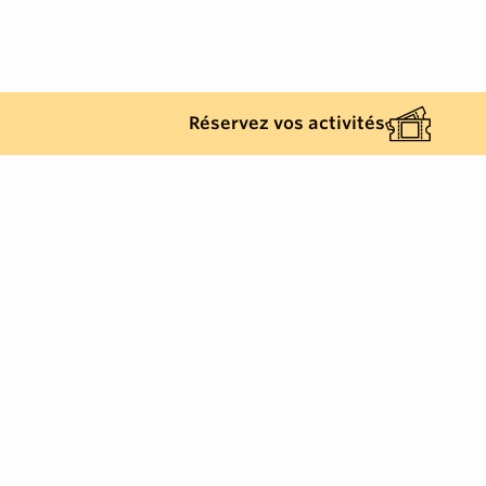
2, rue Blaise Pascal
-
83310
Cogolin
Tél.
+33 (0)4 94 55 22 00
info@visitgolfe.com
Réservez vos activités
Qui sommes-nous ?
Mentions & crédits
Contactez-nous
Connectez-vous
samedi 08
août