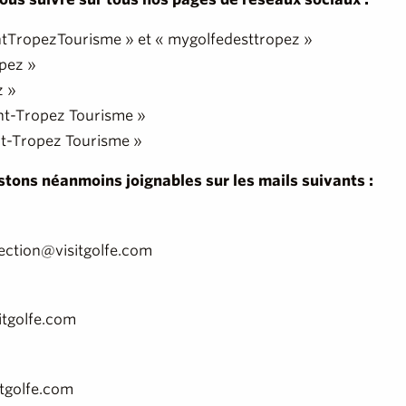
ntTropezTourisme » et « mygolfedesttropez »
opez »
z »
aint-Tropez Tourisme »
nt-Tropez Tourisme »
stons néanmoins joignables sur les mails suivants :
ction@visitgolfe.com
itgolfe.com
itgolfe.com