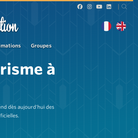
tion
imations
Groupes
urisme à
end dès aujourd'hui des
cielles.