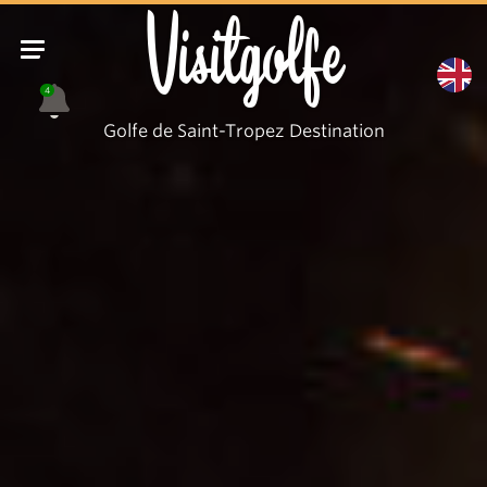
Feux
Visitgolfe
de
la
4
St
Golfe de Saint-Tropez Destination
Jean