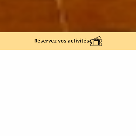
Réservez vos activités
Retour à la liste
SAINT-TROPEZ
À quelques mètres du port de Saint-Tropez et depuis
33 ans, Siva vous reçoit
dans un cadre indien: sculptures, peintures, musique