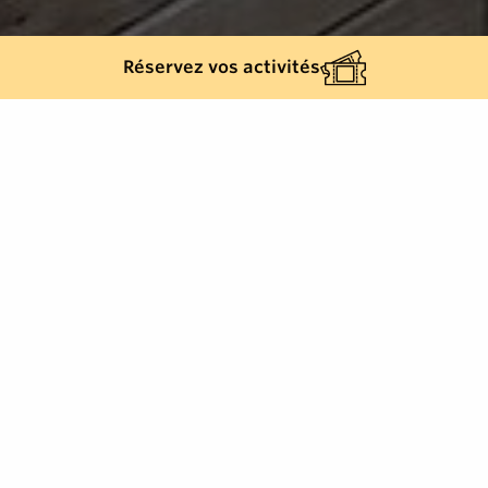
Réservez vos activités
Retour à la liste
RAMATUELLE
Pizzas - salades - viandes & poissons - burgers -
pâtes - desserts - gaufres - crêpes.
Accueil des personnes en situation de handicap
Non accessible en fauteuil roulant