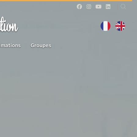
tion
imations
Groupes