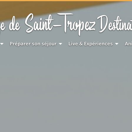
Saint-Tropez
e de
Destina
Préparer son séjour
Live & Expériences
An