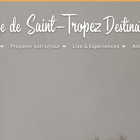
Saint-Tropez
e de
Destina
Préparer son séjour
Live & Expériences
An