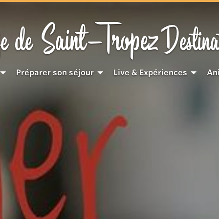
Saint-Tropez
e de
Destina
Préparer son séjour
Live & Expériences
An