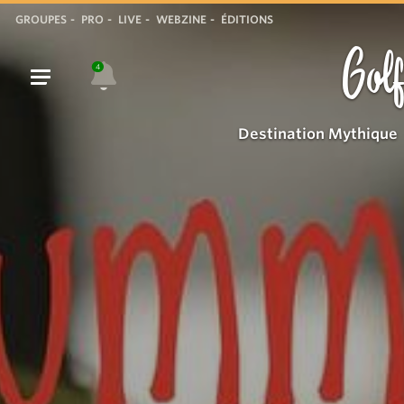
GROUPES
PRO
LIVE
WEBZINE
ÉDITIONS
Golf
4
Destination Mythique