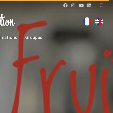
tion
imations
Groupes