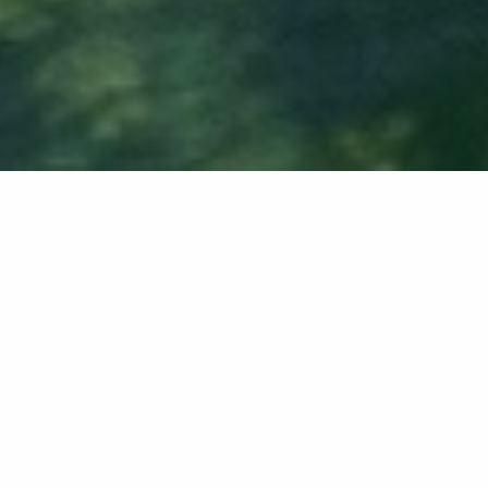
Retour à la liste
GRIMAUD
Location de matelas et déjeuner sur la plage en bord
de mer de mai à septembre, face à Saint Tropez, à
proximité de Port Grimaud. Ouvert également le soir
pour dîner en haute saison.