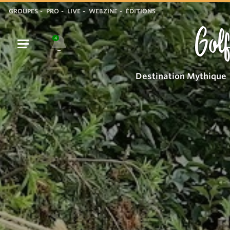
GROUPES
PRO
LIVE
WEBZINE
ÉDITIONS
Golf
4
Destination Mythique