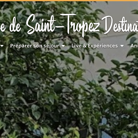
Saint-Tropez
e de
Destina
Préparer son séjour
Live & Expériences
An