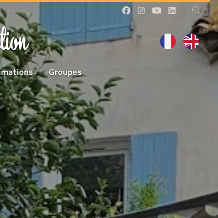
tion
imations
Groupes