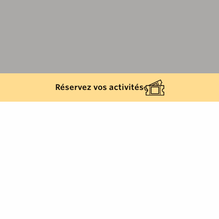
Réservez vos activités
Retour à la liste
CAVALAIRE-SUR-MER
Restaurant, Pizzeria, Restauration rapide,
Cavalaire-sur-Mer, Français, Restauration,