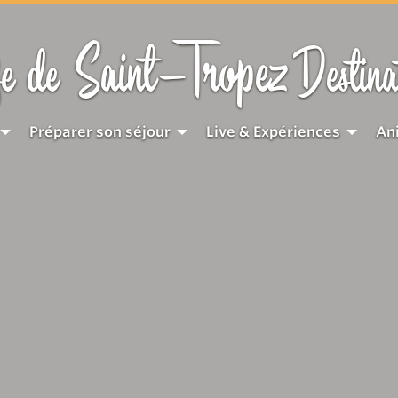
Saint-Tropez
e de
Destina
Préparer son séjour
Live & Expériences
An