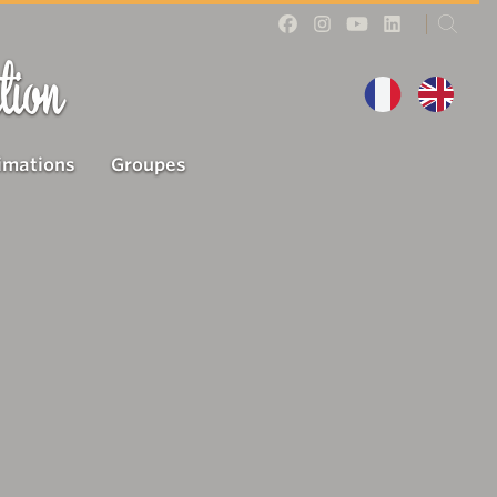
tion
imations
Groupes