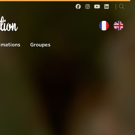
tion
imations
Groupes