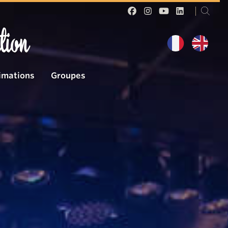
tion
imations
Groupes