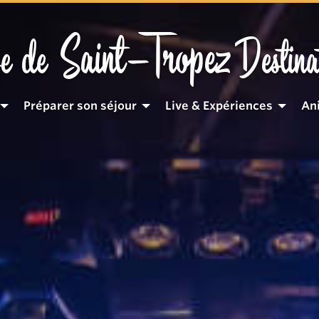
Saint-Tropez
e de
Destina
Préparer son séjour
Live & Expériences
An