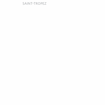
SAINT-TROPEZ
FELINO
Restaurant traditionnel
SAINT-TROPEZ