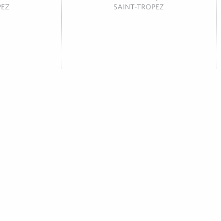
PEZ
SAINT-TROPEZ
ON
CASITA
tés étrangères
Restaurant de plage
N
RAMATUELLE