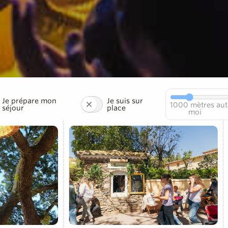
Je prépare mon
Je suis sur
1000
mètres aut
séjour
place
moi