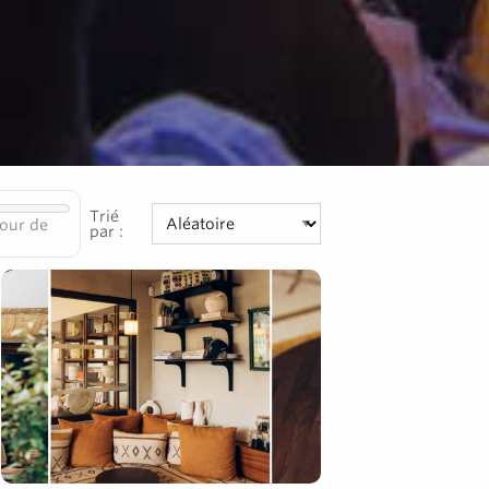
Trié
our de
par :