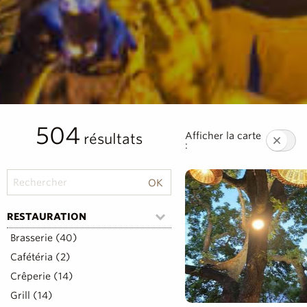
504
Afficher la carte
résultats
:
RESTAURATION
Brasserie (40)
Cafétéria (2)
Crêperie (14)
Grill (14)