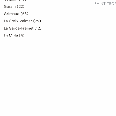
SAINT-TRO
Gassin (22)
Grimaud (63)
La Croix Valmer (29)
La Garde-Freinet (12)
La Mole (5)
Le Plan de la Tour (16)
Ramatuelle (67)
Rayol-Canadel-sur-Mer (15)
Saint-Tropez (120)
Sainte-Maxime (42)
LOCALISATION
CLIENTÈLE
LE SAÏG
Spécial amoureux (5)
Restaurant de spéciali
COGOLI
Cyclistes (9)
Spécial famille avec enfants (9)