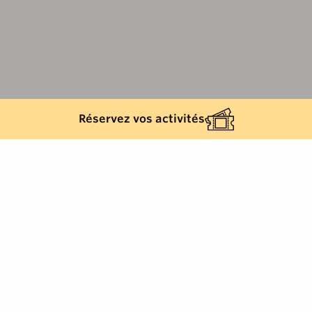
Réservez vos activités
Retour à la liste
CAVALAIRE-SUR-MER
Alimentation / Traiteur, Cavalaire-sur-Mer,
Français