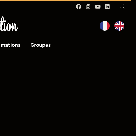
tion
imations
Groupes