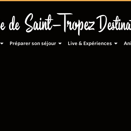
Saint-Tropez
e de
Destina
Préparer son séjour
Live & Expériences
An