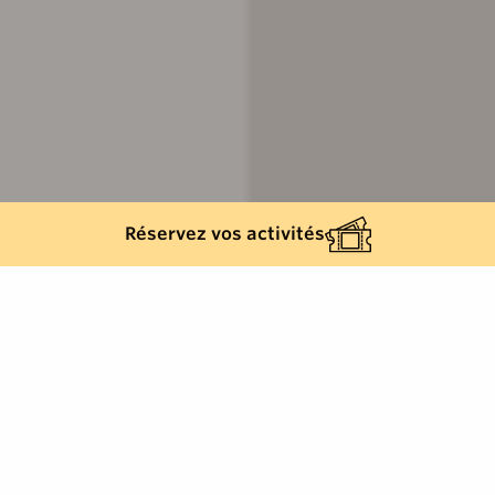
Réservez vos activités
Retour à la liste
CAVALAIRE-SUR-MER
Psycho du travail, psycho clinique,