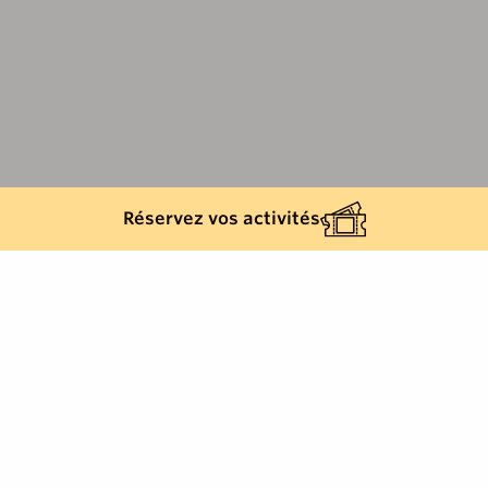
Réservez vos activités
Retour à la liste
CAVALAIRE-SUR-MER
Beauté et bien être / Institut de beauté /