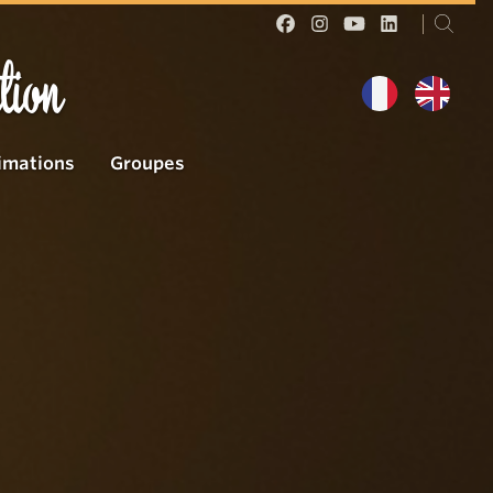
tion
imations
Groupes