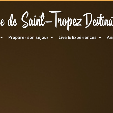
Saint-Tropez
e de
Destina
Préparer son séjour
Live & Expériences
An