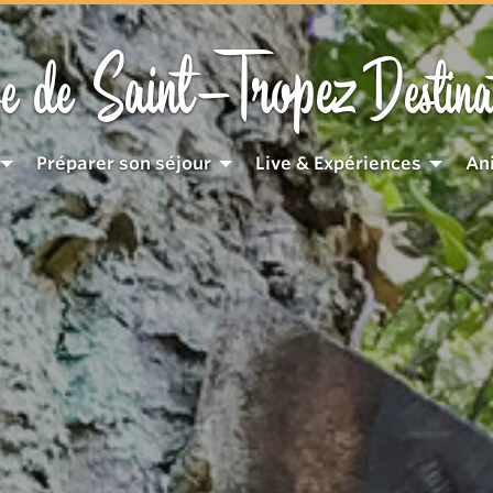
Saint-Tropez
e de
Destina
Préparer son séjour
Live & Expériences
An