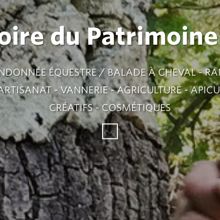
ire du Patrimoine
ANDONNÉE ÉQUESTRE / BALADE À CHEVAL - R
TISANAT - VANNERIE - AGRICULTURE - APICULT
CRÉATIFS - COSMÉTIQUES