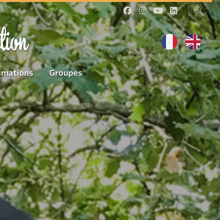
tion
imations
Groupes