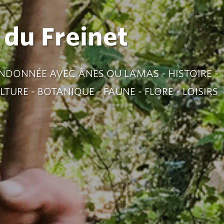
 du Freinet
ANDONNÉE AVEC ÂNES OU LAMAS - HISTOIRE -
URE - BOTANIQUE - FAUNE - FLORE - LOISIRS