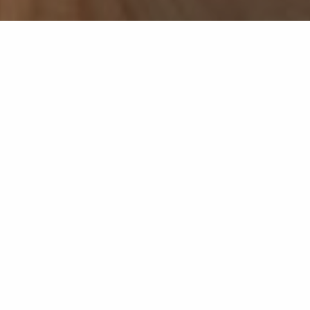
Retour à la liste
CAVALAIRE-SUR-MER
Peinture sur céramique, modelage.
Un moment unique à peindre sur la céramique de
votre choix.
Un large choix d'objets s'offre à vous.
Une fois votre créativité exprimée, l'objet choisi doit
cuire pendant 16h.
Il est à récupérer quelques jours plus tard.