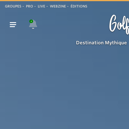
L'Office
GROUPES
PRO
LIVE
WEBZINE
ÉDITIONS
de
Golf
tourisme
4
de
Gassin
Destination Mythique
-
https://gassin.eu