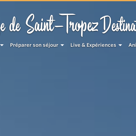
Saint-Tropez
e de
Destina
Préparer son séjour
Live & Expériences
An