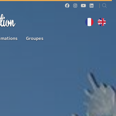
tion
imations
Groupes