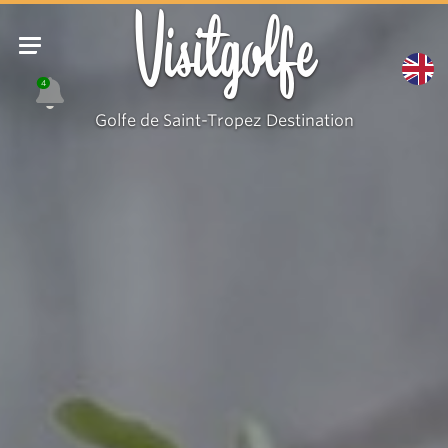
Magdaléna
Visitgolfe
Coiff_Ramatuelle
4
Golfe de Saint-Tropez Destination