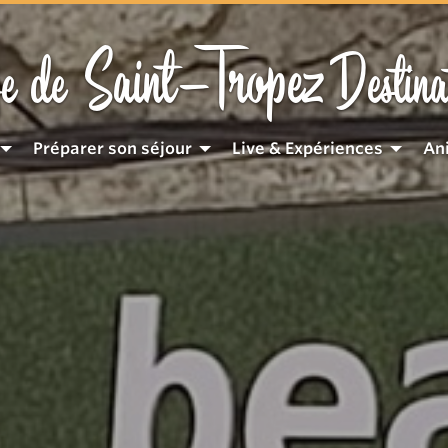
Saint-Tropez
e de
Destina
Préparer son séjour
Live & Expériences
An