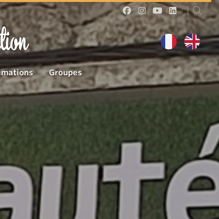
tion
imations
Groupes