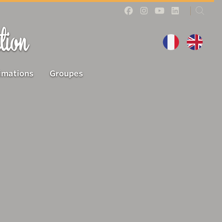
tion
imations
Groupes