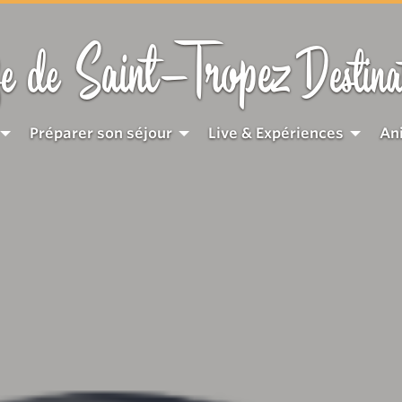
Saint-Tropez
e de
Destina
Préparer son séjour
Live & Expériences
An