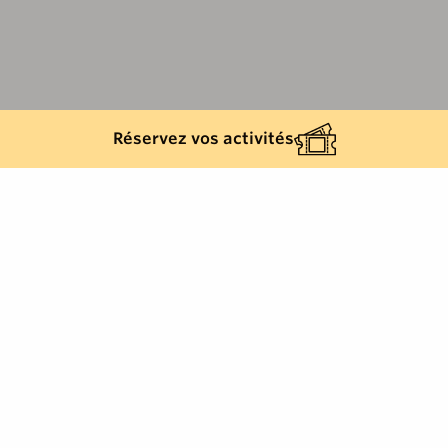
Réservez vos activités
Retour à la liste
CAVALAIRE-SUR-MER
Services pratiques / Conciergerie,
Cavalaire-sur-Mer, Français